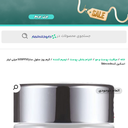
جستجوی محصولات در
خانه
/
مراقبت پوست و مو
/
التیام بخش پوست
/
ترمیم کننده
/ کرم روز سلول ساز50SPF50 میلی لیتر
اسکین کدSkincode
اتمام موجودی