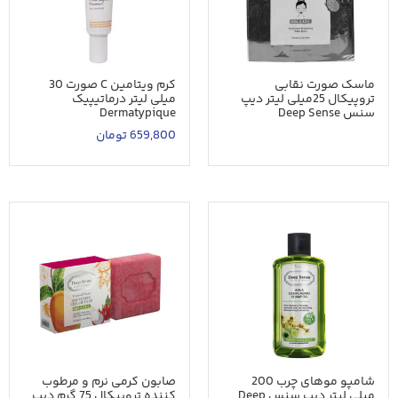
ماسک صورت نقابی
کرم ویتامین C صورت 30
تروپیکال 25میلی لیتر دیپ
میلی لیتر درماتیپیک
سنس Deep Sense
Dermatypique
659,800
تومان
شامپو موهای چرب 200
صابون کرمی نرم و مرطوب
میلی لیتر دیپ سنس Deep
کننده تروپیکال 75 گرم دیپ