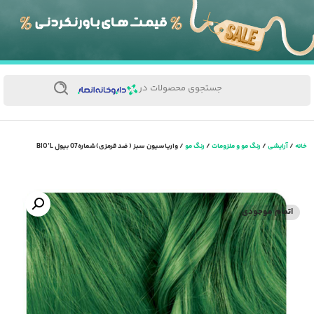
جستجوی محصولات در
خانه
/
آرایشی
/
رنگ مو و ملزومات
/
رنگ مو
/ واریاسیون سبز ( ضد قرمزی)شماره07 بیول BIO’L
اتمام موجودی