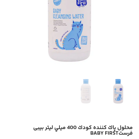
محلول پاك كننده كودك 400 ميلي ليتر بیبی
فرستBABY FIRST