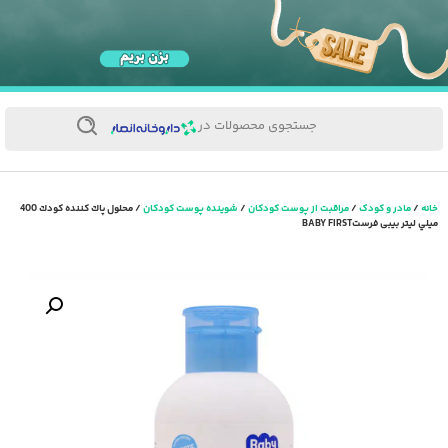
جستجوی محصولات در
خانه
/
مادر و کودک
/
مراقبت از پوست کودکان
/
شوینده پوست کودکان
/ محلول پاك كننده كودك 400
ميلي ليتر بیبی فرستBABY FIRST