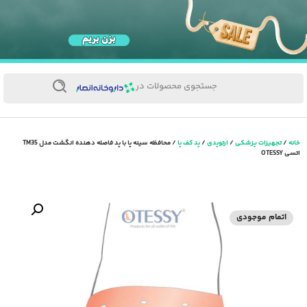
جستجوی محصولات در
خانه
/
تجهیزات پزشکی
/
ارتوپدی
/
پد کف پا
/ محافظه سینه پا با پد فاصله دهنده انگشت مدل TM35
اتسی OTESSY
اتمام موجودی