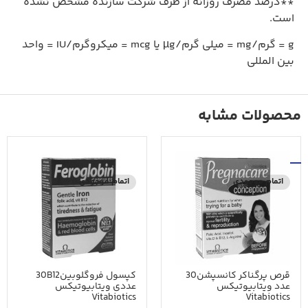
**درصد مصرف روزانه از طرف شرکت سازنده مشخص نشده
است.
g = گرم/mg = میلی گرم/µg یا mcg = میکروگرم/IU = واحد
بین المللی
محصولات مشابه
اتمام موجودی
اتمام موجودی
قرص پرگناکر کانسپشن30
کپسول فروگلوبین30B12
عدد ویتابیوتیکس
عددی ویتابیوتیکس
Vitabiotics
Vitabiotics