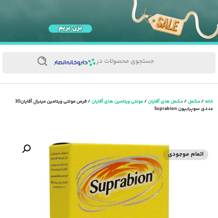
جستجوی محصولات در
خانه
/
مکمل
/
مکمل های آقایان
/
مولتی ویتامین های آقایان
/ قرص مولتی ویتامین مینرال آقایان30
عددی سوپرابیون Suprabion
اتمام موجودی