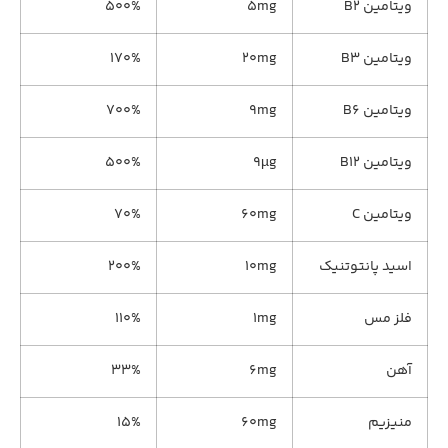
ویتامین B۲
۵mg
۵۰۰%
ویتامین B۳
۲۰mg
۱۷۰%
ویتامین B۶
۹mg
۷۰۰%
ویتامین B۱۲
۹µg
۵۰۰%
ویتامین C
۶۰mg
۷۰%
اسید پانتوتنیک
۱۰mg
۲۰۰%
فلز مس
۱mg
۱۱۰%
آهن
۶mg
۳۳%
منیزیم
۶۰mg
۱۵%