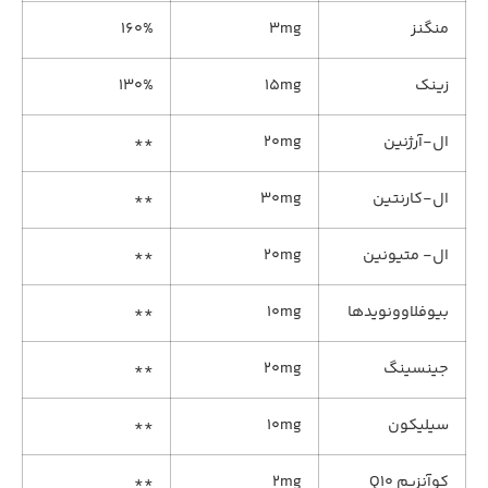
منگنز
۳mg
۱۶۰%
زینک
۱۵mg
۱۳۰%
ال-آرژنین
۲۰mg
**
ال-کارنتین
۳۰mg
**
ال- متیونین
۲۰mg
**
بیوفلاوونویدها
۱۰mg
**
جینسینگ
۲۰mg
**
سیلیکون
۱۰mg
**
کوآنزیم Q۱۰
۲mg
**