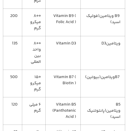
گرم
B9 ویتامین(فولیک
Vitamin B9 (
۸۰۰
200
اسید)
Folic Acid )
میکرو
گرم
ویتامینD3
Vitamin D3
۸۰۰
135
واحد
بین
المللی
B7ویتامین(بیوتین)
Vitamin B7 (
۱۵۰
500
Biotin )
میکرو
گرم
B5
Vitamin B5
۶ میلی
120
ویتامین(پانتوتنیک
(Panthotenic
گرم
اسید)
Acid )