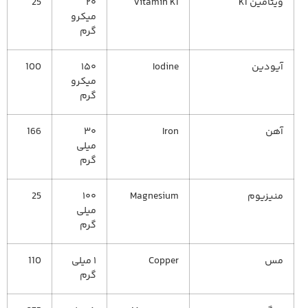
ویتامین K1
Vitamin K1
۲۰
25
میکرو
گرم
آیودین
Iodine
۱۵۰
100
میکرو
گرم
آهن
Iron
۳۰
166
میلی
گرم
منیزیوم
Magnesium
۱۰۰
25
میلی
گرم
مس
Copper
۱ میلی
110
گرم