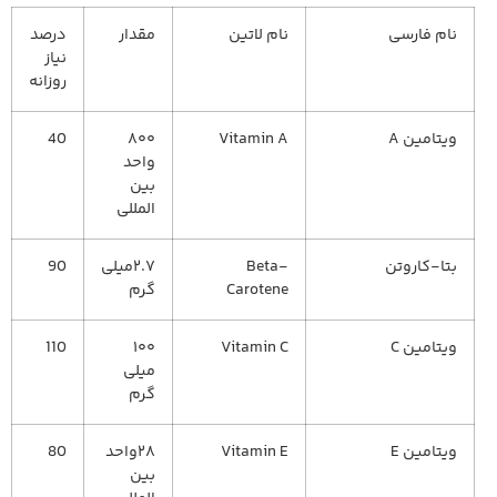
نام فارسی
نام لاتین
مقدار
درصد
نیاز
روزانه
ویتامین A
Vitamin A
۸۰۰
40
واحد
بین
المللی
بتا-کاروتن
Beta-
۲.۷میلی
90
Carotene
گرم
ویتامین C
Vitamin C
۱۰۰
110
میلی
گرم
ویتامین E
Vitamin E
۲۸واحد
80
بین