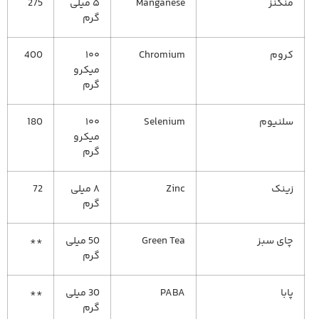
منگنز
Manganese
۵ میلی
275
گرم
کروم
Chromium
۱۰۰
400
میکرو
گرم
سلنیوم
Selenium
۱۰۰
180
میکرو
گرم
زینک
Zinc
۸ میلی
72
گرم
چای سبز
Green Tea
50 میلی
**
گرم
پابا
PABA
30 میلی
**
گرم