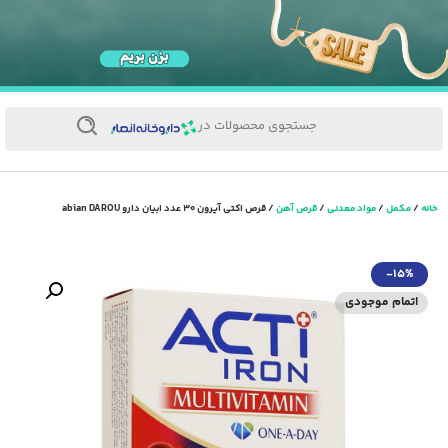
جستجوی محصولات در
خانه
/
مکمل
/
مواد معدنی
/
قرص آهن
/ قرص اکتی آیرون ۳۰ عدد ابیان دارو abian DAROU
-15%
اتمام موجودی