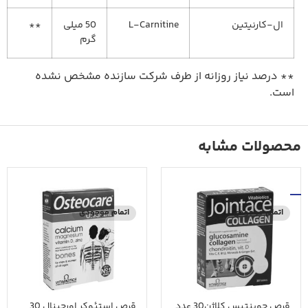
ال-کارنیتین
L-Carnitine
50 میلی
**
گرم
** درصد نیاز روزانه از طرف شرکت سازنده مشخص نشده
است.
محصولات مشابه
اتمام موجودی
اتمام موجودی
قرص جوینتیس کلاژن30 عدد
قرص استئوکر اورجینال 30