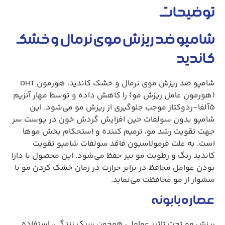
توضیحات
شامپو ضد ریزش موی نرمال و خشک
کاندید
شامپو ضد ریزش موی نرمال و خشک کاندید، هورمون DHT
(هورمون عامل ریزش مو) را کاهش داده و توسط مهار آنزیم
۵آلفا-ردوکتاز موجب جلوگیری از ریزش مو می‌شود. این
شامپو بدون سولفات حین افزایش گردش خون در پوست سر
جهت تقویت رشد مو، ترمیم کننده و استحکام بخش موها
است. به علت فرمولاسیون فاقد سولفات شامپو تقویت
کاندید رنگ و رطوبت مو نیز حفظ می‌شود. این محصول با دارا
بودن عوامل محافظ در برابر حرارت در زمان خشک کردن مو با
سشوار از مو محافظت می‌نماید.
عصاره بابونه
ریزش مو تحت تاثیر عواملی همچون سبک زندگی، استفاده