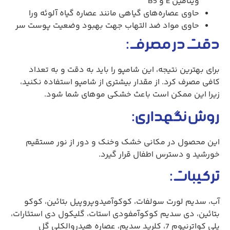
ویتامین E و B5
حاوی عصاره‌های گیاهی مانند عصاره گیاه آلوئه ورا
حاوی مواد ضد التهاب جهت بهبود وضعیت پوست سر
دقت در مصرف:
برای بهترین نتیجه، این شامپو را باید به دقت و به تعداد
کافی مصرف کرد. از مقدار بیشتری از شامپو استفاده نکنید،
زیرا این ممکن است باعث خشکی موهای شما شود.
روش نگهداری:
این محصول در مکانی خشک وخنک و دور از نور مستقیم
خورشید و دسترس اطفال قرار گیرد.
ترکیبات:
آب، سدیم لورت سولفات، کوکوآمیدوپروپیل بتائین، کوکو
بتائین، دی سدیم کوکوآمفودی استات، گلیکول دی استئارات،
پلی کواترنیوم 7، کلرید سدیم، عصاره هیدروالکلی گل