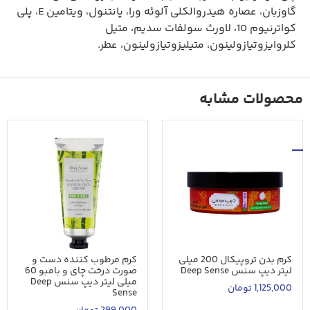
گاوزبان، عصاره هیدروالکلی آلوئه ورا، پانتنول، ویتامین E، پلی
کواترنیوم 10، لاورث سولفات سدیم، متیل
کلروایزوتیازولینون، متیلیزوتیازولینون، عطر.
محصولات مشابه
کرم بدن تروپیکال 200 میلی
کرم مرطوب کننده دست و
لیتر دیپ سنس Deep Sense
صورت درخت چای و بامبو 60
میلی لیتر دیپ سنس Deep
1,125,000
تومان
Sense