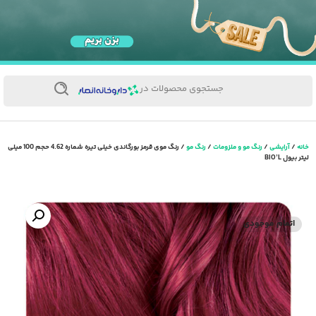
جستجوی محصولات در
خانه
/
آرایشی
/
رنگ مو و ملزومات
/
رنگ مو
/ رنگ موی قرمز بورگاندی خیلی تیره شماره 4.62 حجم 100 میلی
لیتر بیول BIO’L
اتمام موجودی