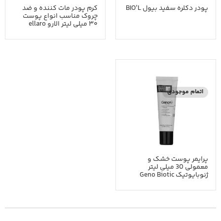
پودر دکلره سفید بیول BIO’L
کرم پودر مات ‎‎کننده‎ و ضد
چروک مناسب انواع پوست
۳۰ میلی ‎لیتر الارو ellaro
اتمام موجودی
پرایمر پوست خشک و
معمولی 30 میلی لیتر
ژنوبایوتیک Geno Biotic