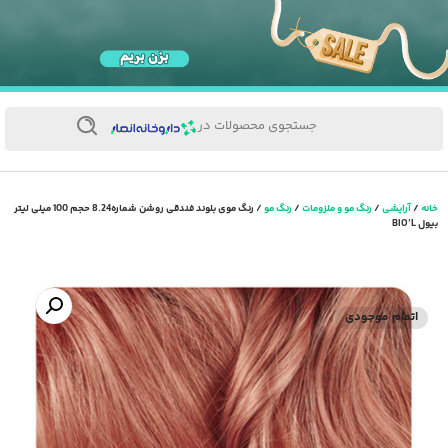
جستجوی محصولات در
خانه
/
آرایشی
/
رنگ مو و ملزومات
/
رنگ مو
/ رنگ موی بلوند فندقی روشن شماره8.24 حجم 100 میلی لیتر
بیول BIO’L
اتمام موجودی