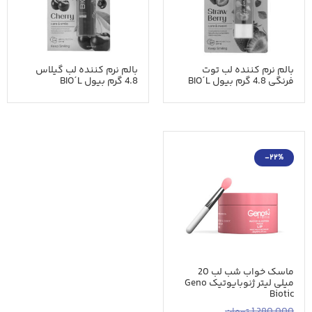
بالم نرم کننده لب توت
بالم نرم کننده لب گیلاس
فرنگی 4.8 گرم بیول BIOˊL
4.8 گرم بیول BIOˊL
-22%
ماسک خواب شب لب 20
میلی لیتر ژنوبایوتیک Geno
Biotic
1,280,000
تومان