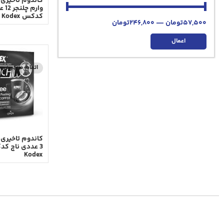
وارم 
کدکس Nach Kodex
57,500
تومان
—
246,800
تومان
اعمال
اتمام موجودی
کاندوم تاخیری
Kodex