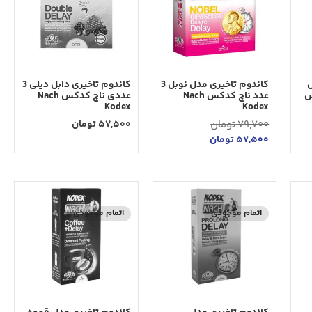
ل
کاندوم تاخیری مدل نوبل 3
كاندوم تاخيری دابل ديلی 3
کس
عدد ناچ کدکس Nach
عددی ناچ كدكس Nach
Kodex
Kodex
79,700
تومان
57,500
تومان
57,500
تومان
اتمام موجودی
اتمام موجودی