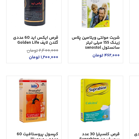
شربت مولتی ویتامین پلاس
قرص ایکس اید 60 عددی
زینک 155 میلی لیتر
گلدن لایف Golden Life
سانستول sanostol
2,400,000
تومان
462,000
تومان
1,200,000
تومان
س 30 عددی
قرص کلسیترا 30 عدد
کپسول پروستافیت 60