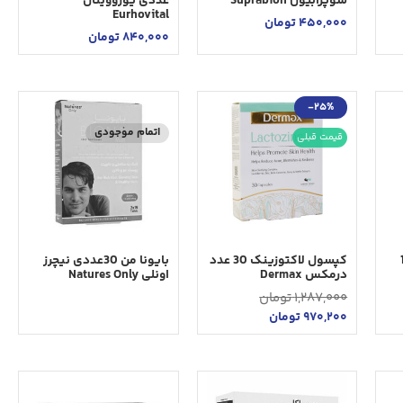
سوپرابیون Suprabion
عددی یوروویتال
Eurhovital
450,000
تومان
840,000
تومان
-25%
اتمام موجودی
قیمت قبلی
1
کپسول لاکتوزینک 30 عدد
بایونا من 30عددی نیچرز
درمکس Dermax
اونلی Natures Only
1,287,000
تومان
970,200
تومان