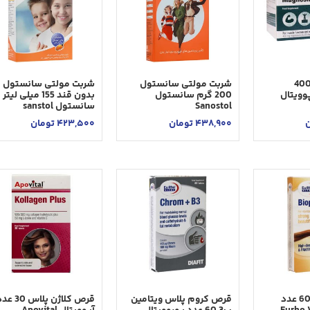
شه منیزیم 400
شربت مولتی سانستول
شربت مولتی سانستول
د آپوویتال
200 گرم سانستول
بدون قند 155 میلی لیتر
Sanostol
سانستول sanstol
ن
438,900
تومان
423,500
تومان
قرص بیوپانتن 60 عدد
قرص کروم پلاس ویتامین
قرص کلاژن پلا