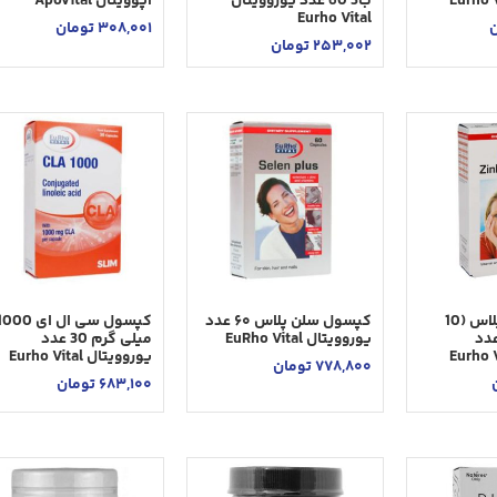
ب3 60 عدد یوروویتال
آپوویتال Apovital
Eurho Vital
ن
308,001
تومان
253,002
تومان
کپسول زینک پلاس (10
کپسول سلن پلاس ۶۰ عدد
کپسول سی ال ای 000
 گرم) 60 عدد
یوروویتال EuRho Vital
میلی گرم 30 عدد
یوروویتال Eurho Vital
778,800
تومان
683,100
تومان