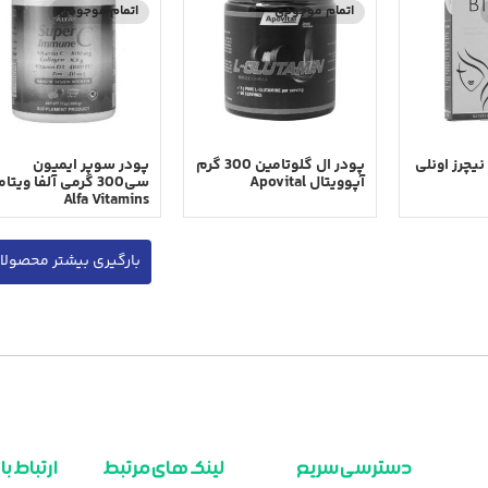
اتمام موجودی
اتمام موجودی
عددی نیچرز اونلی
پودر ال گلوتامین 300 گرم
پودر سوپر ایمیون
آپوویتال Apovital
سی300 گرمی آلفا ویتا
Alfa Vitamins
بارگیری بیشتر محصولا
دسترسی سریع
لینک های مرتبط
ارتباط با 