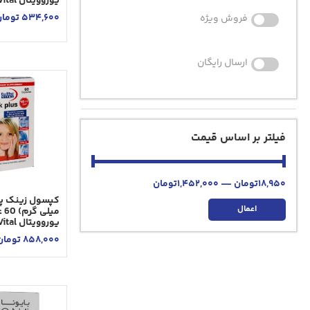
یوروویتال Eurho Vital
534,600
توما
فروش ویژه
ارسال رایگان
فیلتر بر اساس قیمت
18,950
تومان
—
1,452,000
تومان
اعمال
میلی
یوروویتال Eurho Vital
858,000
تومان