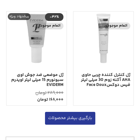
پیشنهاد ویژه
-42%
اتمام موجودی
اتمام موجودی
ژل کنترل کننده چربی حاوی
ژل موضعی ضد جوش اوی
AHA آکنه زوم 30 میلی لیتر
سبونورم 15 میلی لیتر اویدرم
فیس دوکسFace Doux
EVIDERM
289,000
تومان
168,000
تومان
بارگیری بیشتر محصولات