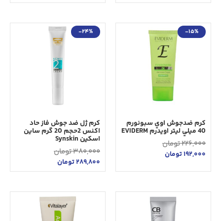
-24%
-15%
كرم ضدجوش اوي سبونورم
کرم ژل ضد جوش فاز حاد
40 ميلي ليتر اویدرم EVIDERM
اکنس 2حجم 20 گرم ساین
اسکین Synskin
226,000
تومان
380,000
تومان
192,000
تومان
289,800
تومان