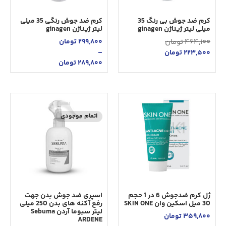
کرم ضد جوش بی رنگ 35
کرم ضد جوش رنگی 35 میلی
میلی لیتر ژیناژن ginagen
لیتر ژیناژن ginagen
464,100
تومان
299,800
تومان
–
223,500
تومان
289,800
تومان
اتمام موجودی
ژل کرم ضدجوش 6 در 1 حجم
اسپری ضد جوش بدن جهت
30 میل اسکین وان SKIN ONE
رفع آکنه های بدن 250 میلی
لیتر سبوما آردن Sebuma
359,800
تومان
ARDENE