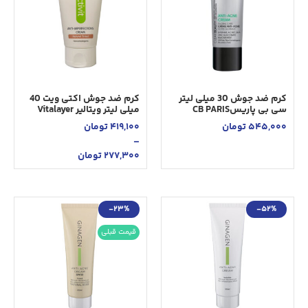
کرم ضد جوش 30 میلی لیتر
کرم ضد جوش اکتی ویت 40
سی بی پاریسCB PARIS
میلی لیتر ویتالیر Vitalayer
545,000
تومان
419,100
تومان
–
277,300
تومان
-23%
-52%
قیمت قبلی