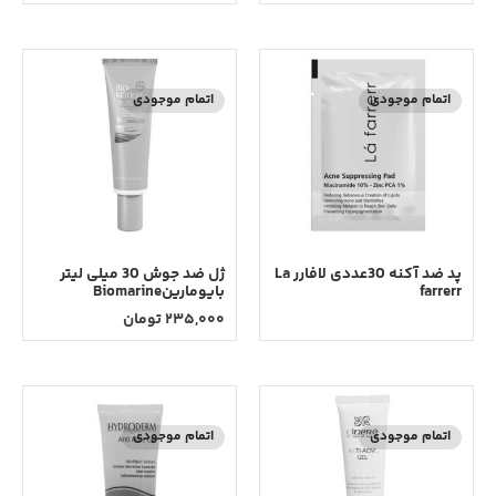
اتمام موجودی
اتمام موجودی
پد ضد آکنه 30عددی لافارر La
ژل ضد جوش 30 میلی لیتر
farrerr
بایومارینBiomarine
235,000
تومان
اتمام موجودی
اتمام موجودی