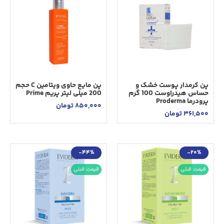
پن کرمدار پوست خشک و
پن مایع حاوی ویتامین C حجم
حساس هیدراوست 100 گرم
200 میلی لیتر پریم Prime
پرودرما Proderma
850,000
تومان
361,500
تومان
-44%
-20%
قیمت قبلی
قیمت قبلی