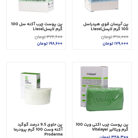
پن آبرسان قوی هیدراسل
پن پوست چرب آکنه سل 100
100 گرم لایسلLiesel
گرم لایسلLiesel
310,000
تومان
322,600
تومان
179,000
تومان
198,600
تومان
پن پوست چرب اکتی ویت 100
پن حاوی 9.5 درصد گوگرد
گرم ویتالیر Vitalayer
آکنه وست 100 گرم پرودرما
Proderma
325,300
تومان