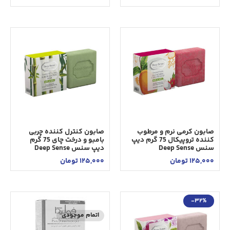
صابون کرمی نرم و مرطوب
صابون کنترل کننده چربی
کننده تروپیکال 75 گرم دیپ
بامبو و درخت چای 75 گرم
سنس Deep Sense
دیپ سنس Deep Sense
125,000
تومان
125,000
تومان
-32%
اتمام موجودی