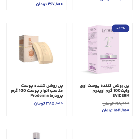
267,800
تومان
-22%
پن روشن کننده پوست اوی
پن روشن کننده پوست
وایت100 گرم اویدرم
مناسب انواع پوست 100 گرم
EVIDERM
پرودرما Proderma
198,000
تومان
385,000
تومان
154,950
تومان