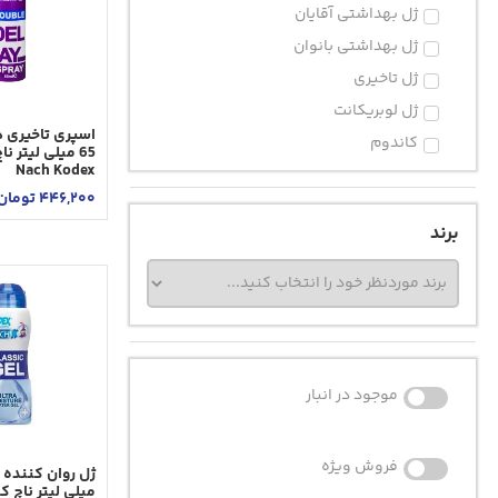
ژل بهداشتی آقایان
ژل بهداشتی بانوان
ژل تاخیری
ژل لوبریکانت
اسپری تاخيری د
کاندوم
65 ميلی ليتر 
Nach Kodex
446,200
تومان
برند
موجود در انبار
فروش ویژه