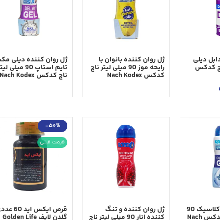
ابل ديلی
ژل روان كننده بانوان با
ژل روان كننده ديلی م
ناچ كدكس
رایحه موز 90 ميلی ليتر ناچ
تايم استاپ 90 ميلی لي
کدکس Nach Kodex
ناچ کدکس Nach Kodex
-50%
قیمت قبلی
ژل روان کننده کلاسیک 90
ژل روان کننده و تنگ
قرص ایکس اید 60 
میلی لیتر ناچ کدکس Nach
کننده انار 90 میلی لیتر ناچ
گلدن لایف Golden Life