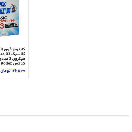
کاندوم فوق الع
میکرون 3 ع
کدکس Nach Kodex
126,500
تومان