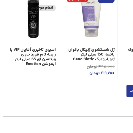
اتمام موجودی
ئه
ژل شستشوی ژنیتال بانوان
اسپری تاخیری آقایان VIP با
یائسه 150 میلی لیتر
رایحه تام فورد حاوی
ژنوبایوتیک Geno Biotic
ویتامین ای 65 میلی لیتر
ایموشن Emotion
495,000
تومان
419,700
تومان
ت