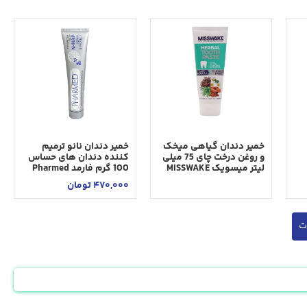
خمير دندان گياهی ميخک
خمير دندان نانو ترميم
و روغن درخت چای 75 ميلی
كننده دندان های حساس
ليتر ميسويک MISSWAKE
100 گرم فارمد Pharmed
470,000
تومان
ت