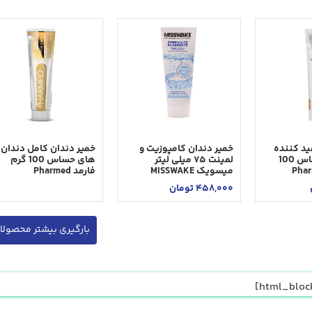
يد كننده
خمير دندان كامپوزيت و
خمير دندان كامل دندان
دندان های حساس 100
لمينت ۷۵ ميلی ليتر
های حساس 100 گرم
ميسويک MISSWAKE
فارمد Pharmed
458,000
تومان
بارگیری بیشتر محصولا