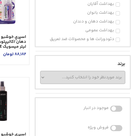
بهداشت آقایان
بهداشت بانوان
بهداشت دهان و دندان
بهداشت عمومی
اسپري خوشبو 
دئودورانت ها و محصولات ضد تعریق
ليتر ميسويک MISSWAKE
88,182
تومان
برند
موجود در انبار
فروش ویژه
اسپری خوشبو ک