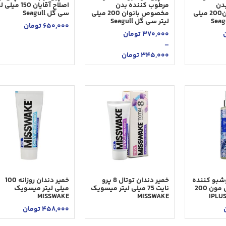
دن
مرطوب کننده بدن
اصلاح آقايان 150 مي
مخصوص آقایان200 میلی
مخصوص بانوان 200 میلی
سی گل Seagull
لیتر سی گل Seagull
650,000
تومان
370,000
تومان
–
345,000
تومان
شبو کننده
خمير دندان توتال 8 پرو
خمير دندان روزانه 100
بدن آقایان فول مون 200
نایت 75 ميلی ليتر ميسویک
ميلی ليتر ميسويک
MISSWAKE
MISSWAKE
458,000
تومان