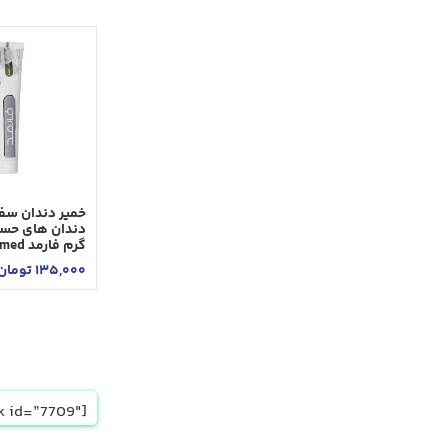
خمير دندان سف
گرم فارمد Pharmed
135,000
تومان
[html_block id=”7709″]