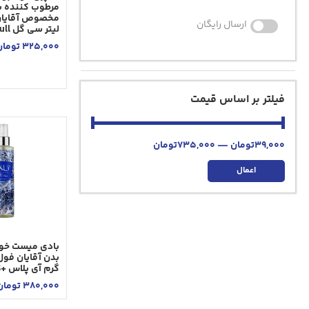
مرطوب کننده ب
ارسال رایگان
لیتر سی گل Seagull
325,000
تومان
فیلتر بر اساس قیمت
39,000
تومان
—
735,000
تومان
اعمال
بادی میست خو
گرم آی پلاس +IPLUS
380,000
تومان